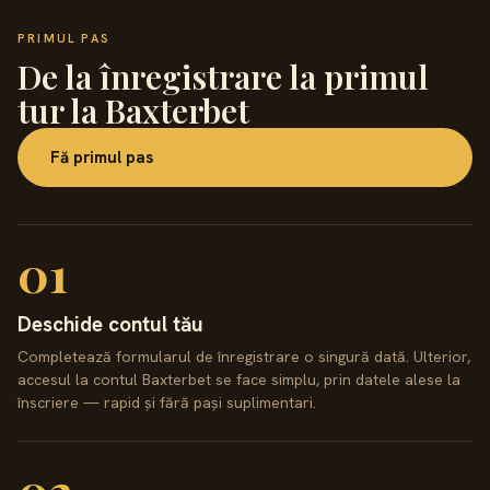
PRIMUL PAS
De la înregistrare la primul
tur la Baxterbet
Fă primul pas
01
Deschide contul tău
Completează formularul de înregistrare o singură dată. Ulterior,
accesul la contul Baxterbet se face simplu, prin datele alese la
înscriere — rapid și fără pași suplimentari.
02