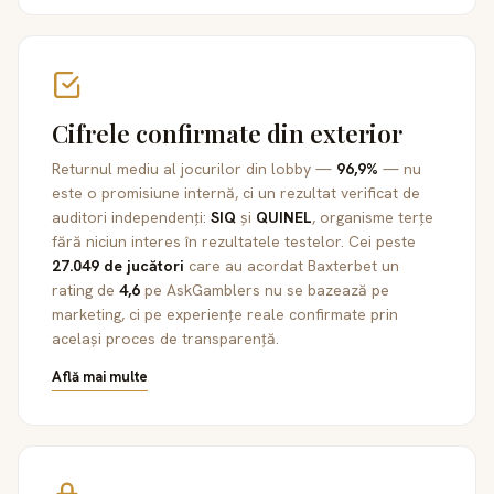
Cifrele confirmate din exterior
Returnul mediu al jocurilor din lobby —
96,9%
— nu
este o promisiune internă, ci un rezultat verificat de
auditori independenți:
SIQ
și
QUINEL
, organisme terțe
fără niciun interes în rezultatele testelor. Cei peste
27.049 de jucători
care au acordat Baxterbet un
rating de
4,6
pe AskGamblers nu se bazează pe
marketing, ci pe experiențe reale confirmate prin
același proces de transparență.
Află mai multe