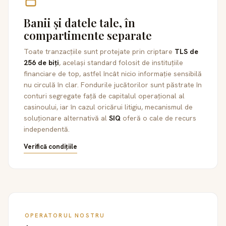
Banii și datele tale, în
compartimente separate
Toate tranzacțiile sunt protejate prin criptare
TLS de
256 de biți
, același standard folosit de instituțiile
financiare de top, astfel încât nicio informație sensibilă
nu circulă în clar. Fondurile jucătorilor sunt păstrate în
conturi segregate față de capitalul operațional al
casinoului, iar în cazul oricărui litigiu, mecanismul de
soluționare alternativă al
SIQ
oferă o cale de recurs
independentă.
Verifică condițiile
OPERATORUL NOSTRU