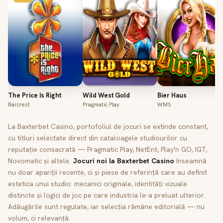
The Price Is Right
Wild West Gold
Bier Haus
Barcrest
Pragmatic Play
WMS
La Baxterbet Casino, portofoliul de jocuri se extinde constant,
cu titluri selectate direct din cataloagele studiourilor cu
reputație consacrată — Pragmatic Play, NetEnt, Play'n GO, IGT,
Novomatic și altele.
Jocuri noi la Baxterbet Casino
înseamnă
nu doar apariții recente, ci și piese de referință care au definit
estetica unui studio: mecanici originale, identități vizuale
distincte și logici de joc pe care industria le-a preluat ulterior.
Adăugările sunt regulate, iar selecția rămâne editorială — nu
volum, ci relevanță.