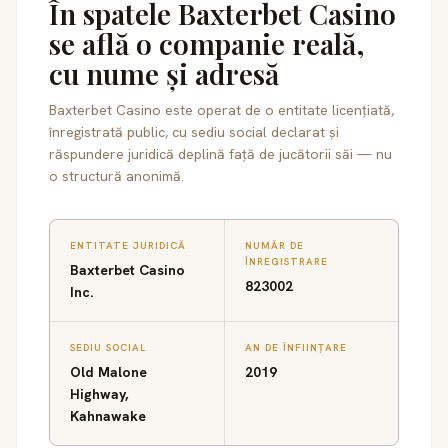
În spatele Baxterbet Casino
se află o companie reală,
cu nume și adresă
Baxterbet Casino este operat de o entitate licențiată,
înregistrată public, cu sediu social declarat și
răspundere juridică deplină față de jucătorii săi — nu
o structură anonimă.
ENTITATE JURIDICĂ
NUMĂR DE
ÎNREGISTRARE
Baxterbet Casino
823002
Inc.
SEDIU SOCIAL
AN DE ÎNFIINȚARE
Old Malone
2019
Highway,
Kahnawake