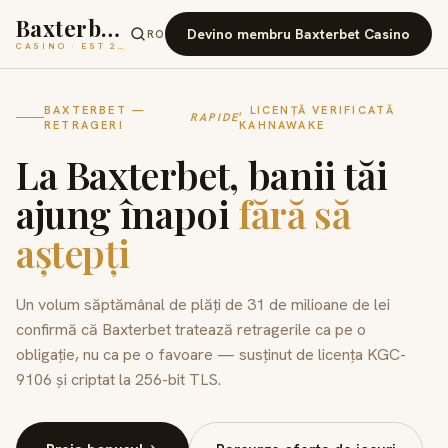
Baxterbet Casino
Devino membru Baxterbet Casino
RO
CASINO · EST 2019
BAXTERBET —
, LICENȚĂ VERIFICATĂ
RAPIDE
RETRAGERI
KAHNAWAKE
La Baxterbet, banii tăi
ajung înapoi
fără să
aștepți
Un volum săptămânal de plăți de 31 de milioane de lei
confirmă că Baxterbet tratează retragerile ca pe o
obligație, nu ca pe o favoare — susținut de licența KGC-
9106 și criptat la 256-bit TLS.