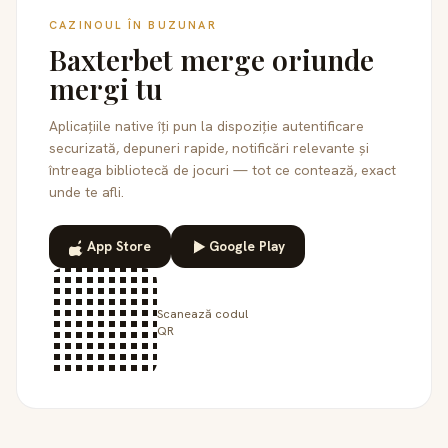
CAZINOUL ÎN BUZUNAR
Baxterbet merge oriunde
mergi tu
Aplicațiile native îți pun la dispoziție autentificare
securizată, depuneri rapide, notificări relevante și
întreaga bibliotecă de jocuri — tot ce contează, exact
unde te afli.
App Store
Google Play
Scanează codul
QR