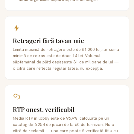
Retrageri fără tavan mic
Limita maximă de retragere este de 81.000 lei, iar suma
minimă de retras este de doar 14 lei. Volumul
săptămânal de plăți depășește 31 de milioane de lei —
o cifră care reflectă regularitatea, nu excepția.
RTP onest, verificabil
Media RTP în lobby este de 96,9%, calculată pe un
catalog de 6.254 de jocuri de la 60 de furnizori. Nu o
cifră de reclamă — una care poate fi verificată titlu cu