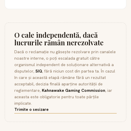
O cale independentă, dacă
lucrurile rămân nerezolvate
Dacă o reclamație nu găsește rezolvare prin canalele
noastre interne, o poți escalada gratuit către
organismul independent de soluționare alternativă a
disputelor,
SIQ
, fără niciun cost din partea ta. În cazul
în care și această etapă rămâne fără un rezultat
acceptabil, decizia finală aparține autorității de
reglementare,
Kahnawake Gaming Commission
, iar
aceasta este obligatorie pentru toate părțile
implicate.
Trimite o sesizare